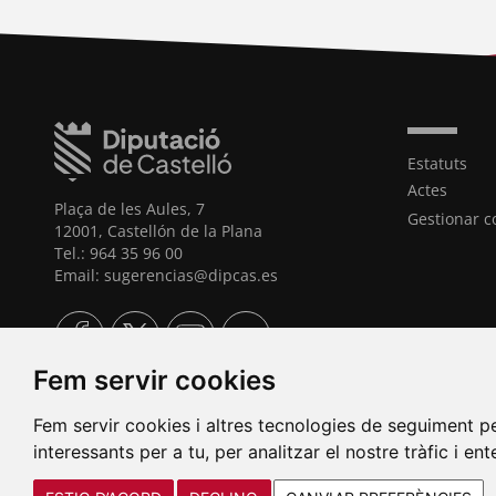
Estatuts
Actes
Plaça de les Aules, 7
Gestionar c
12001, Castellón de la Plana
Tel.: 964 35 96 00
Email: sugerencias@dipcas.es
Fem servir cookies
Fem servir cookies i altres tecnologies de seguiment pe
interessants per a tu, per analitzar el nostre tràfic i en