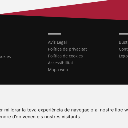
Avís Legal
Búst
Política de privacitat
Cont
Política de cookies
Logo
ookies
Accessibilitat
Mapa web
r millorar la teva experiència de navegació al nostre lloc w
tendre d’on venen els nostres visitants.