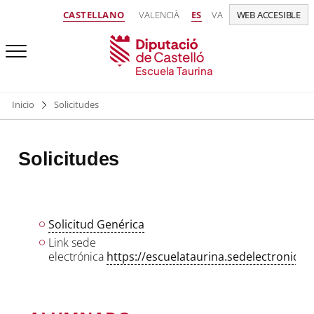
CASTELLANO
VALENCIÀ
ES
VA
WEB ACCESIBLE
Escuela Taurina
Inicio
Solicitudes
Solicitudes
Solicitud Genérica
Link sede
electrónica
https://escuelataurina.sedelectronica.e